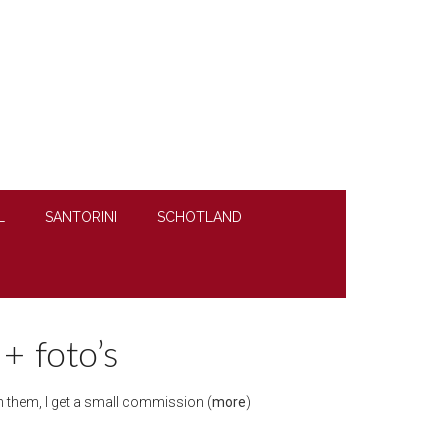
L
SANTORINI
SCHOTLAND
+ foto’s
ugh them, I get a small commission (
more
)