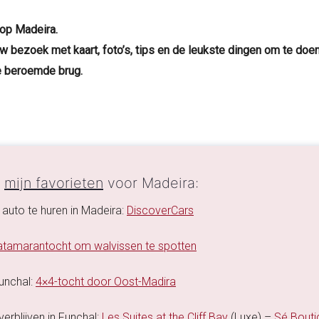
 op Madeira.
uw bezoek met kaart, foto’s, tips en de leukste dingen om te doe
de beroemde brug.
n
mijn favorieten
voor Madeira:
 auto te huren in Madeira:
DiscoverCars
atamarantocht om walvissen te spotten
Funchal:
4×4-tocht door Oost-Madira
erblijven in Funchal:
Les Suites at the Cliff Bay
(Luxe) –
Sé Bouti