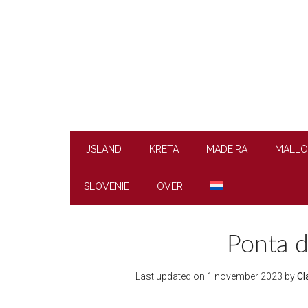
Skip
Skip
Skip
to
to
to
main
secondary
footer
content
menu
IJSLAND
KRETA
MADEIRA
MALLO
SLOVENIE
OVER
Ponta d
Last updated on
1 november 2023
by
Cl