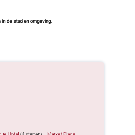
n in de stad en omgeving.
que Hotel
(4 sterren) –
Market Place