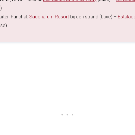
)
buiten Funchal:
Saccharum Resort
bij een strand (Luxe) –
Estalag
se)