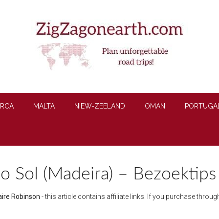
RCA
MALTA
NIEW-ZEELAND
OMAN
PORTUGA
o Sol (Madeira) – Bezoektips 
aire Robinson
- this article contains affiliate links. If you purchase thro