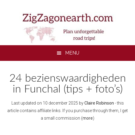
Skip
Skip
Skip
to
to
to
main
secondary
footer
content
menu
MENU
24 bezienswaardigheden
in Funchal (tips + foto’s)
Last updated on
10 december 2025
by
Claire Robinson
- this
article contains affiliate links. If you purchase through them, I get
a small commission (
more
)