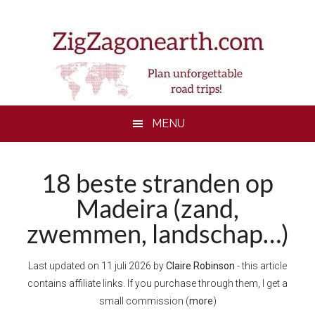
Skip
Skip
Skip
Skip
to
to
to
to
main
secondary
primary
footer
content
menu
sidebar
MENU
18 beste stranden op
Madeira (zand,
zwemmen, landschap…)
Last updated on
11 juli 2026
by
Claire Robinson
- this article
contains affiliate links. If you purchase through them, I get a
small commission (
more
)