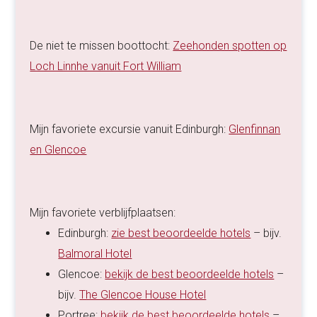
De niet te missen boottocht:
Zeehonden spotten op
Loch Linnhe vanuit Fort William
Mijn favoriete excursie vanuit Edinburgh:
Glenfinnan
en Glencoe
Mijn favoriete verblijfplaatsen:
Edinburgh:
zie best beoordeelde hotels
– bijv.
Balmoral Hotel
Glencoe:
bekijk de best beoordeelde hotels
–
bijv.
The Glencoe House Hotel
Portree:
bekijk de best beoordeelde hotels
–