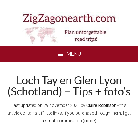
Skip
Skip
Skip
to
to
to
main
secondary
footer
content
menu
MENU
Loch Tay en Glen Lyon
(Schotland) – Tips + foto’s
Last updated on
29 november 2023
by
Claire Robinson
- this
article contains affiliate links. If you purchase through them, I get
a small commission (
more
)