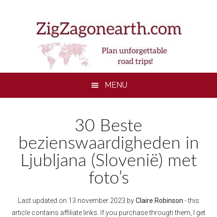
Skip
Skip
Skip
to
to
to
main
secondary
footer
content
menu
MENU
30 Beste
bezienswaardigheden in
Ljubljana (Slovenië) met
foto’s
Last updated on
13 november 2023
by
Claire Robinson
- this
article contains affiliate links. If you purchase through them, I get