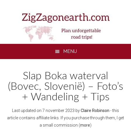
Skip
Skip
Skip
to
to
to
main
secondary
footer
content
menu
MENU
Slap Boka waterval
(Bovec, Slovenië) – Foto’s
+ Wandeling + Tips
Last updated on
7 november 2023
by
Claire Robinson
- this
article contains affiliate links. If you purchase through them, I get
a small commission (
more
)