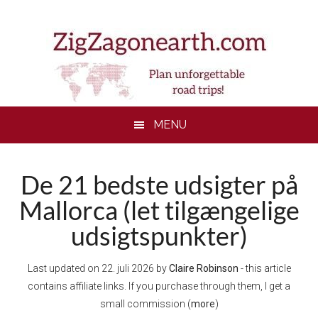
Skip
Skip
Skip
Skip
to
to
to
to
main
secondary
primary
footer
content
menu
sidebar
MENU
De 21 bedste udsigter på
Mallorca (let tilgængelige
udsigtspunkter)
Last updated on
22. juli 2026
by
Claire Robinson
- this article
contains affiliate links. If you purchase through them, I get a
small commission (
more
)