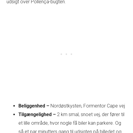
udsigt over Pollença-bugten.
Beliggenhed –
Nordøstkysten, Formentor Cape vej
Tilgængelighed –
2 km smal, snoet vej, der fører til
et lille område, hvor nogle få biler kan parkere. Og
så et par minutters gang til udsigten på billedet og