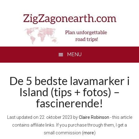
Skip
Skip
Skip
to
to
to
main
secondary
footer
content
menu
MENU
De 5 bedste lavamarker i
Island (tips + fotos) –
fascinerende!
Last updated on
22. oktober 2023
by
Claire Robinson
- this article
contains affiliate links. If you purchase through them, I get a
small commission (
more
)