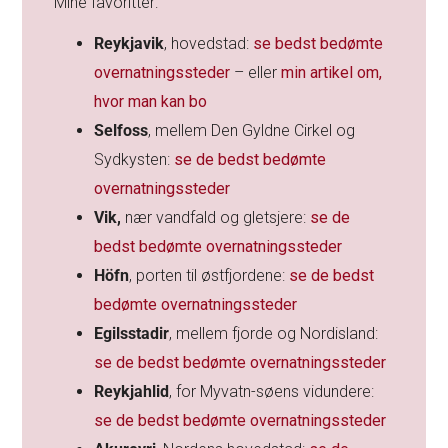
Mine favoritter:
Reykjavik
, hovedstad:
se bedst bedømte
overnatningssteder
– eller
min artikel om,
hvor man kan bo
Selfoss
, mellem Den Gyldne Cirkel og
Sydkysten:
se de bedst bedømte
overnatningssteder
Vik,
nær vandfald og gletsjere:
se de
bedst bedømte overnatningssteder
Höfn
, porten til østfjordene:
se de bedst
bedømte overnatningssteder
Egilsstadir
, mellem fjorde og Nordisland:
se de bedst bedømte overnatningssteder
Reykjahlid
, for Myvatn-søens vidundere:
se de bedst bedømte overnatningssteder