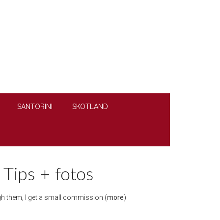
SANTORINI
SKOTLAND
 Tips + fotos
ough them, I get a small commission (
more
)