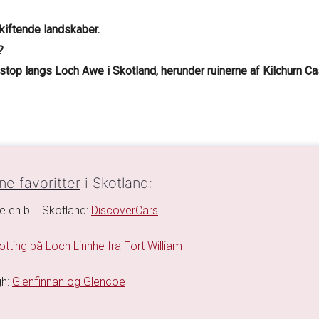
kiftende landskaber.
?
top langs Loch Awe i Skotland, herunder ruinerne af Kilchurn Cas
ne favoritter
i Skotland:
je en bil i Skotland:
DiscoverCars
tting på Loch Linnhe fra Fort William
gh:
Glenfinnan og Glencoe