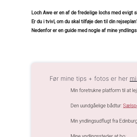
Loch Awe er en af de fredelige lochs med evigt s
Er du i tvivl, om du skal tilføje den til din rejseplan
Nedenfor er en guide med nogle af mine yndlingss
Før mine tips + fotos er her
mi
Min foretrukne platform til at le
Den uundgåelige bådtur:
Sælspo
Min yndlingsudflugt fra Edinbur
Mine yndlingssteder at bo: