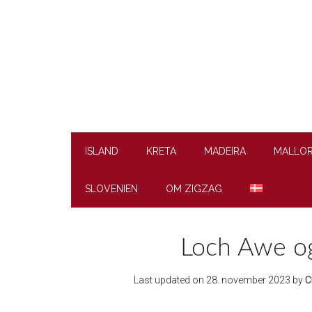
Skip
Skip
Skip
to
to
to
main
secondary
footer
content
menu
ISLAND
KRETA
MADEIRA
MALLO
SLOVENIEN
OM ZIGZAG
Loch Awe og 
Last updated on
28. november 2023
by
C