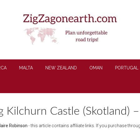
RCA
MALTA
NEW ZEALAND
OMAN
PORTUGAL
Kilchurn Castle (Skotland) –
laire Robinson
- this article contains affiliate links. If you purchase thr