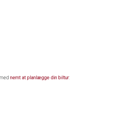
g med
nemt at planlægge din biltur
: