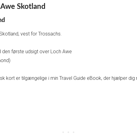
 Awe Skotland
nd
 Skotland, vest for Trossachs.
il den første udsigt over Loch Awe
mond)
h
k kort er tilgængelige i min Travel Guide eBook, der hjælper di