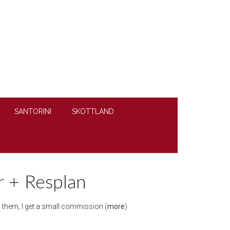
SANTORINI
SKOTTLAND
r + Resplan
gh them, I get a small commission (
more
)