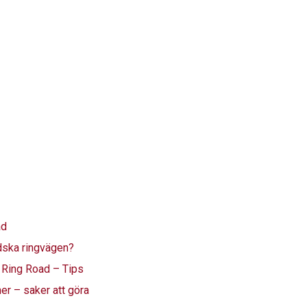
ad
dska ringvägen?
s Ring Road – Tips
er – saker att göra