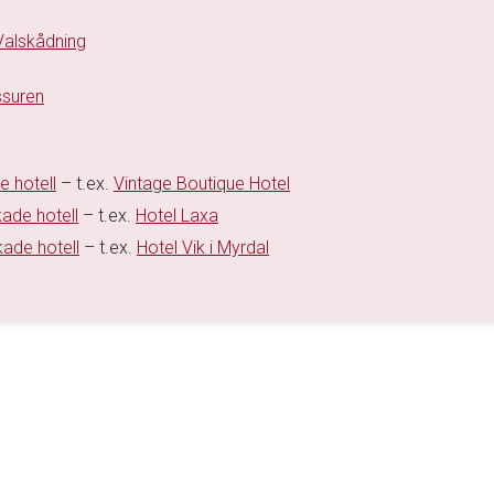
Valskådning
ssuren
e hotell
– t.ex.
Vintage Boutique Hotel
kade hotell
– t.ex.
Hotel Laxa
kade hotell
– t.ex.
Hotel Vik i Myrdal