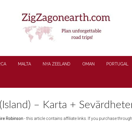
RCA
MALTA
NYA ZEELAND
OMAN
PORTUGAL
(Island) – Karta + Sevärdhete
aire Robinson
- this article contains affiliate links. If you purchase throu