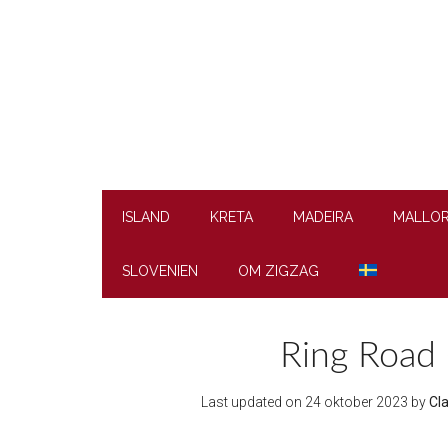
Skip
Skip
Skip
to
to
to
main
secondary
footer
content
menu
ISLAND
KRETA
MADEIRA
MALLO
SLOVENIEN
OM ZIGZAG
Ring Road 
Last updated on
24 oktober 2023
by
Cl