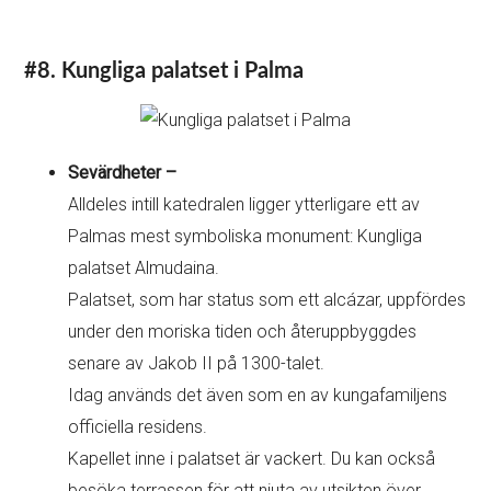
#8. Kungliga palatset i Palma
Sevärdheter –
Alldeles intill katedralen ligger ytterligare ett av
Palmas mest symboliska monument: Kungliga
palatset Almudaina.
Palatset, som har status som ett alcázar, uppfördes
under den moriska tiden och återuppbyggdes
senare av Jakob II på 1300-talet.
Idag används det även som en av kungafamiljens
officiella residens.
Kapellet inne i palatset är vackert. Du kan också
besöka terrassen för att njuta av utsikten över