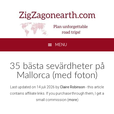
Skip
Skip
Skip
Skip
to
to
to
to
main
secondary
primary
footer
content
menu
sidebar
MENU
35 bästa sevärdheter på
Mallorca (med foton)
Last updated on
14 juli 2026
by
Claire Robinson
- this article
contains affiliate links. If you purchase through them, I get a
small commission (
more
)