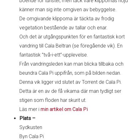
boende för turister, men tack vare klippornas höjd
känner man sig inte omgiven av bebyggelse.
De omgivande klipporna är täckta av frodig
vegetation bestående av tallar och enar.
Och det är utgångspunkten för en fantastisk kort
vandring till Cala Beltran (se föregående vik). En
fantastisk ”två-i-ett”-upplevelse.
Från vandringsleden kan man blicka tillbaka och
beundra Cala Pi uppifrån, som på bilden nedan.
Denna vik ligger vid slutet av Torrent de Cala Pi.
Detta är en av de få vikarna där man tydligt ser
stigen som floden har skurit ut.
Läs mer i
min artikel om Cala Pi
Plats –
Sydkusten
Byn Cala Pi