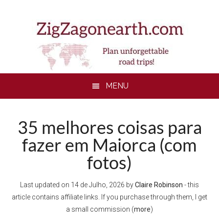
Skip
Skip
Skip
Skip
to
to
to
to
main
secondary
primary
footer
content
menu
sidebar
MENU
35 melhores coisas para
fazer em Maiorca (com
fotos)
Last updated on
14 de Julho, 2026
by
Claire Robinson
- this
article contains affiliate links. If you purchase through them, I get
a small commission (
more
)