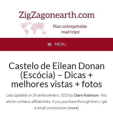
Skip
Skip
Skip
to
to
to
main
secondary
footer
content
menu
MENU
Castelo de Eilean Donan
(Escócia) – Dicas +
melhores vistas + fotos
Last updated on
24 de Novembro, 2023
by
Claire Robinson
- this
article contains affiliate links. If you purchase through them, I get
a small commission (
more
)