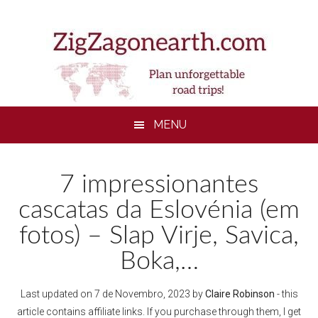
Skip
Skip
Skip
to
to
to
main
secondary
footer
content
menu
MENU
7 impressionantes
cascatas da Eslovénia (em
fotos) – Slap Virje, Savica,
Boka,…
Last updated on
7 de Novembro, 2023
by
Claire Robinson
- this
article contains affiliate links. If you purchase through them, I get