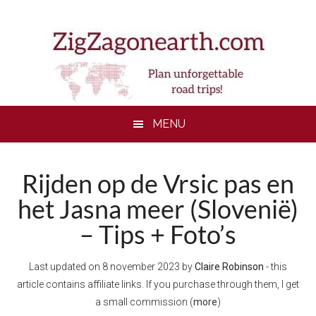
Skip
Skip
Skip
to
to
to
main
secondary
footer
content
menu
MENU
Rijden op de Vrsic pas en
het Jasna meer (Slovenië)
– Tips + Foto’s
Last updated on
8 november 2023
by
Claire Robinson
- this
article contains affiliate links. If you purchase through them, I get
a small commission (
more
)