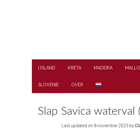
Skip
Skip
Skip
to
to
to
main
secondary
footer
content
menu
IJSLAND
KRETA
MADEIRA
MALLO
SLOVENIE
OVER
Slap Savica waterval 
Last updated on
8 november 2023
by
Cl