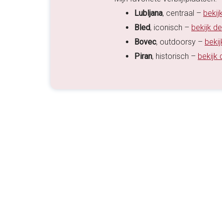
Lubljana
, centraal –
bekij
Bled
, iconisch –
bekijk d
Bovec
, outdoorsy –
beki
Piran
, historisch –
bekijk