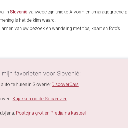
al in
Slovenië
vanwege zijn unieke A-vorm en smaragdgroene po
ening is het de klim waard!
 plannen van uw bezoek en wandeling met tips, kaart en foto’s.
n
mijn favorieten
voor Slovenië:
auto te huren in Slovenië:
DiscoverCars
 Bovec:
Kajakken op de Soca-rivier
jubljana:
Postojna grot en Predjama kasteel