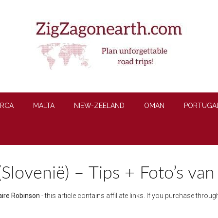
RCA
MALTA
NIEW-ZEELAND
OMAN
PORTUGA
(Slovenië) – Tips + Foto’s v
aire Robinson
- this article contains affiliate links. If you purchase thro