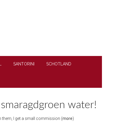
L
SANTORINI
SCHOTLAND
an smaragdgroen water!
ugh them, I get a small commission (
more
)