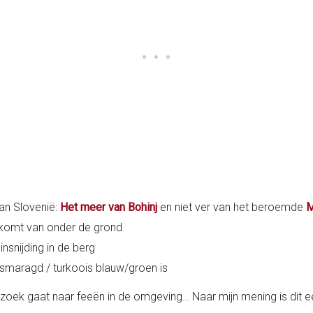
van Slovenië:
Het meer van Bohinj
en niet ver van het beroemde
M
n komt van onder de grond
nsnijding in de berg
s smaragd / turkoois blauw/groen is
p zoek gaat naar feeën in de omgeving… Naar mijn mening is dit 