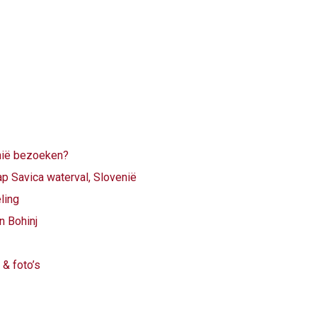
nië bezoeken?
ap Savica waterval, Slovenië
ling
n Bohinj
 & foto’s