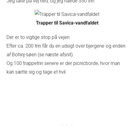
Jeg talte på vej ned, og jeg nåede 550 trin.
Trapper til Savica-vandfaldet
Der er to vigtige stop på vejen.
Efter ca. 200 trin får du en udsigt over bjergene og enden
af Bohinj-søen (se næste afsnit).
Og 100 trappetrin senere er der picnicborde, hvor man
kan sætte sig og tage et hvil.