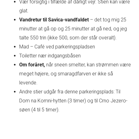
Vær forsigtig i tilfælde af dårligt vejr. Stien kan være
glat.
Vandretur til Savica-vandfaldet
– det tog mig 25
minutter at gå op og 25 minutter at gå ned, og jeg
talte 550 trin (ikke 500, som der står overalt).
Mad – Café ved parkeringspladsen
Toiletter nær indgangsbåsen
Om foråret,
når sneen smelter, kan strømmen være
meget højere, og smaragdfarven er ikke så
levende.
Andre stier udgår fra denne parkeringsplads: Til
Dom na Komni-hytten (3 timer) og til Crno Jezero-
søen (4 til 5 timer).