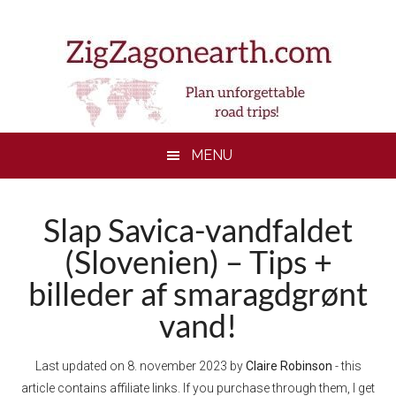
Skip
Skip
Skip
to
to
to
main
secondary
footer
content
menu
MENU
Slap Savica-vandfaldet
(Slovenien) – Tips +
billeder af smaragdgrønt
vand!
Last updated on
8. november 2023
by
Claire Robinson
- this
article contains affiliate links. If you purchase through them, I get