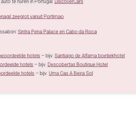
auto te huren in Portugal:
DiscoverCars
nagil zeegrot vanuit Portimao
Lissabon:
Sintra Pena Palace en Cabo da Roca
 beoordeelde hotels
– bijv.
Santiago de Alfama boetiekhotel
oordeelde hotels
– bijv.
Descobertas Boutique Hotel
oordeelde hotels
– bijv.
Uma Cas A Beira Sol