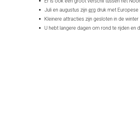
Er is ook een groot verschil tussen het Noo
Juli en augustus zijn
erg
druk met Europese t
Kleinere attracties zijn gesloten in de winter
U hebt langere dagen om rond te rijden en de