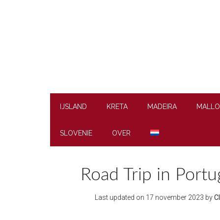
Skip
Skip
Skip
to
to
to
main
secondary
footer
content
menu
IJSLAND
KRETA
MADEIRA
MALLO
SLOVENIE
OVER
Road Trip in Port
Last updated on
17 november 2023
by
C