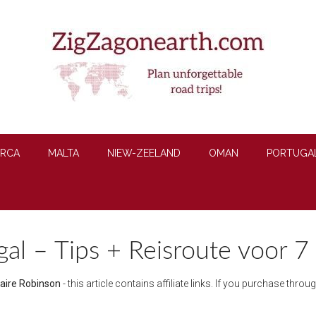
RCA
MALTA
NIEW-ZEELAND
OMAN
PORTUGA
ugal – Tips + Reisroute voor 
laire Robinson
- this article contains affiliate links. If you purchase thr