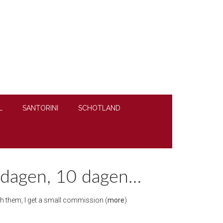
L
SANTORINI
SCHOTLAND
7 dagen, 10 dagen…
ough them, I get a small commission (
more
)