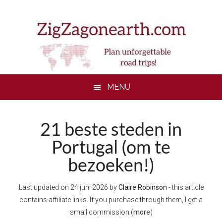
Skip
Skip
Skip
to
to
to
main
secondary
footer
content
menu
MENU
21 beste steden in
Portugal (om te
bezoeken!)
Last updated on
24 juni 2026
by
Claire Robinson
- this article
contains affiliate links. If you purchase through them, I get a
small commission (
more
)