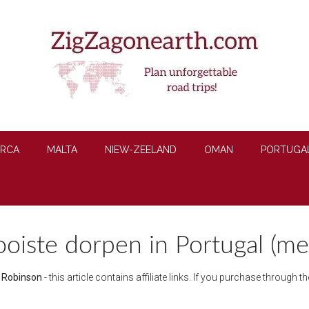
RCA
MALTA
NIEW-ZEELAND
OMAN
PORTUGA
iste dorpen in Portugal (met
e Robinson
- this article contains affiliate links. If you purchase through