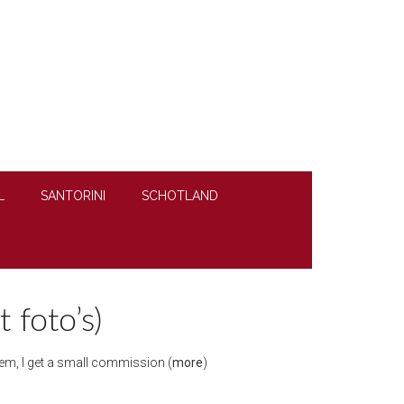
L
SANTORINI
SCHOTLAND
 foto’s)
 them, I get a small commission (
more
)