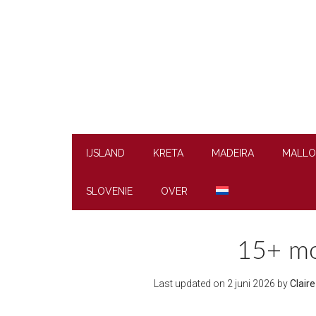
Skip
Skip
Skip
to
to
to
main
secondary
footer
content
menu
IJSLAND
KRETA
MADEIRA
MALLO
SLOVENIE
OVER
15+ moo
Last updated on
2 juni 2026
by
Clair