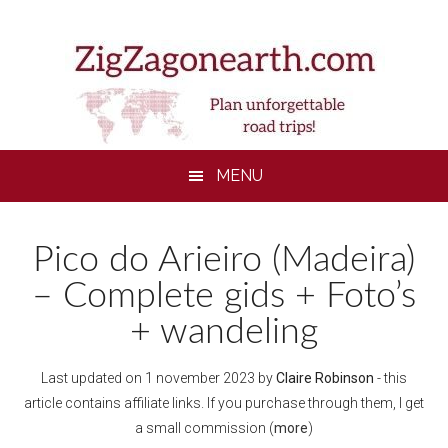
Skip
Skip
Skip
to
to
to
main
secondary
footer
content
menu
MENU
Pico do Arieiro (Madeira)
– Complete gids + Foto’s
+ wandeling
Last updated on
1 november 2023
by
Claire Robinson
- this
article contains affiliate links. If you purchase through them, I get
a small commission (
more
)