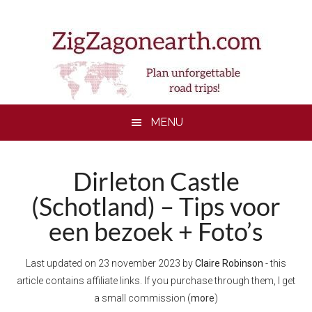
Skip
Skip
Skip
to
to
to
main
secondary
footer
content
menu
MENU
Dirleton Castle
(Schotland) – Tips voor
een bezoek + Foto’s
Last updated on
23 november 2023
by
Claire Robinson
- this
article contains affiliate links. If you purchase through them, I get
a small commission (
more
)