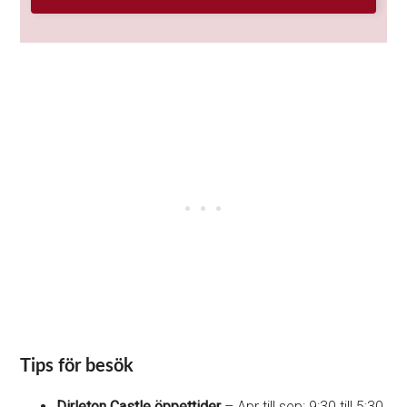
Tips för besök
Dirleton Castle öppettider
– Apr till sep: 9:30 till 5:30