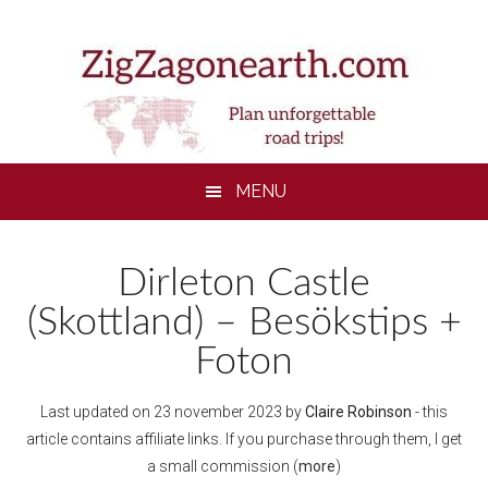
Skip
Skip
Skip
to
to
to
main
secondary
footer
content
menu
MENU
Dirleton Castle
(Skottland) – Besökstips +
Foton
Last updated on
23 november 2023
by
Claire Robinson
- this
article contains affiliate links. If you purchase through them, I get
a small commission (
more
)