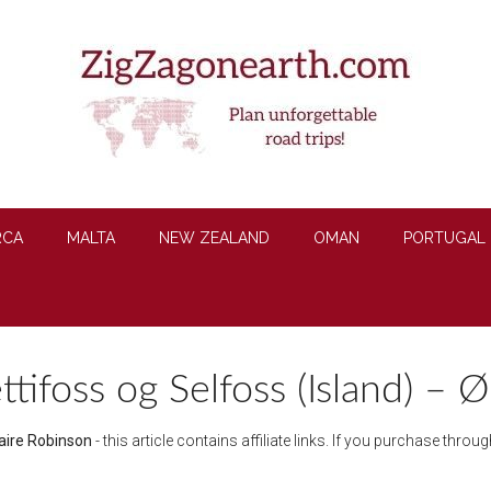
RCA
MALTA
NEW ZEALAND
OMAN
PORTUGAL
ifoss og Selfoss (Island) – Øs
aire Robinson
- this article contains affiliate links. If you purchase thro