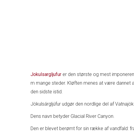
Jokulsargljufur
er den største og mest imponerend
m mange steder. Kløften menes at være dannet af 
den sidste istid.
Jökulsárgljúfur udgør den nordlige del af Vatnajök
Dens navn betyder Glacial River Canyon.
Den er blevet berømt for sin række af vandfald: fr