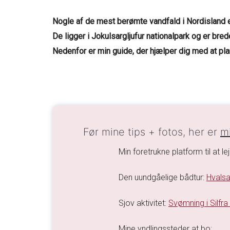
Nogle af de mest berømte vandfald i Nordisland e
De ligger i Jokulsargljufur nationalpark og er bre
Nedenfor er min guide, der hjælper dig med at pl
Før mine tips + fotos, her er
mi
Min foretrukne platform til at lej
Den uundgåelige bådtur:
Hvalsa
Sjov aktivitet:
Svømning i Silfra
Mine yndlingssteder at bo: