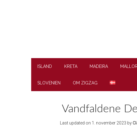
Skip
Skip
Skip
to
to
to
main
secondary
footer
content
menu
ISLAND
KRETA
MADEIRA
MALLO
SLOVENIEN
OM ZIGZAG
Vandfaldene Dett
Last updated on
1. november 2023
by
Cl