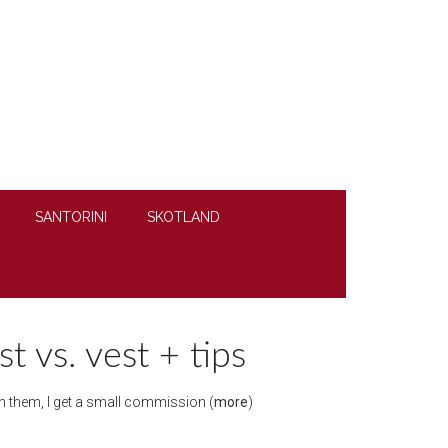
SANTORINI
SKOTLAND
t vs. vest + tips
ugh them, I get a small commission (
more
)