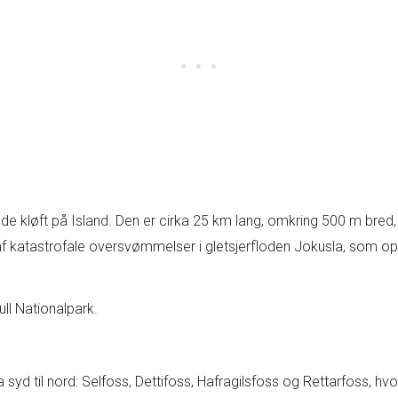
e kløft på Island. Den er cirka 25 km lang, omkring 500 m bred,
katastrofale oversvømmelser i gletsjerfloden Jokusla, som opst
ull Nationalpark.
a syd til nord: Selfoss, Dettifoss, Hafragilsfoss og Rettarfoss, h