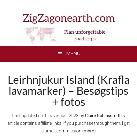
Skip
Skip
Skip
to
to
to
main
secondary
footer
content
menu
MENU
Leirhnjukur Island (Krafla
lavamarker) – Besøgstips
+ fotos
Last updated on
1. november 2023
by
Claire Robinson
- this
article contains affiliate links. If you purchase through them, I get
a small commission (
more
)