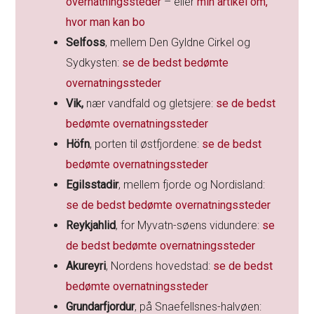
overnatningssteder
– eller
min artikel om,
hvor man kan bo
Selfoss
, mellem Den Gyldne Cirkel og
Sydkysten:
se de bedst bedømte
overnatningssteder
Vik,
nær vandfald og gletsjere:
se de bedst
bedømte overnatningssteder
Höfn
, porten til østfjordene:
se de bedst
bedømte overnatningssteder
Egilsstadir
, mellem fjorde og Nordisland:
se de bedst bedømte overnatningssteder
Reykjahlid
, for Myvatn-søens vidundere:
se
de bedst bedømte overnatningssteder
Akureyri
, Nordens hovedstad:
se de bedst
bedømte overnatningssteder
Grundarfjordur
, på Snaefellsnes-halvøen: