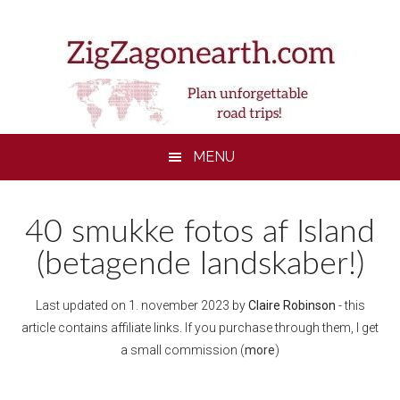
Skip
Skip
Skip
to
to
to
main
secondary
footer
content
menu
MENU
40 smukke fotos af Island
(betagende landskaber!)
Last updated on
1. november 2023
by
Claire Robinson
- this
article contains affiliate links. If you purchase through them, I get
a small commission (
more
)