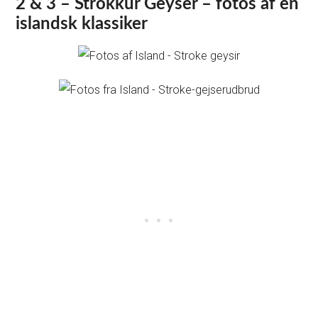
2 & 3 – Strokkur Geyser – fotos af en
islandsk klassiker