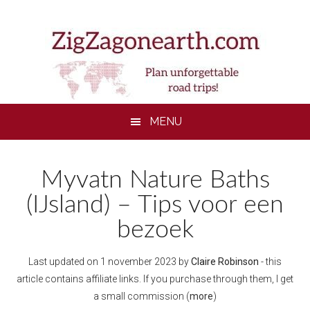
Skip
Skip
Skip
to
to
to
main
secondary
footer
content
menu
MENU
Myvatn Nature Baths
(IJsland) – Tips voor een
bezoek
Last updated on
1 november 2023
by
Claire Robinson
- this
article contains affiliate links. If you purchase through them, I get
a small commission (
more
)