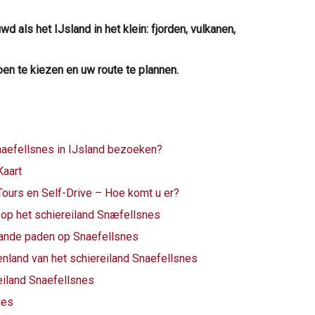
 als het IJsland in het klein: fjorden, vulkanen,
oen te kiezen en uw route te plannen.
naefellsnes in IJsland bezoeken?
Kaart
Tours en Self-Drive – Hoe komt u er?
op het schiereiland Snæfellsnes
aande paden op Snaefellsnes
enland van het schiereiland Snaefellsnes
reiland Snaefellsnes
ies