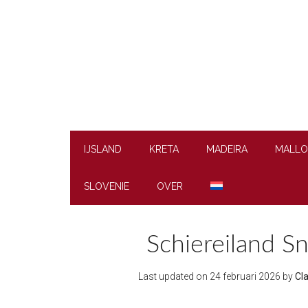
Skip
Skip
Skip
to
to
to
main
secondary
footer
content
menu
IJSLAND
KRETA
MADEIRA
MALLO
SLOVENIE
OVER
Schiereiland S
Last updated on
24 februari 2026
by
Cl