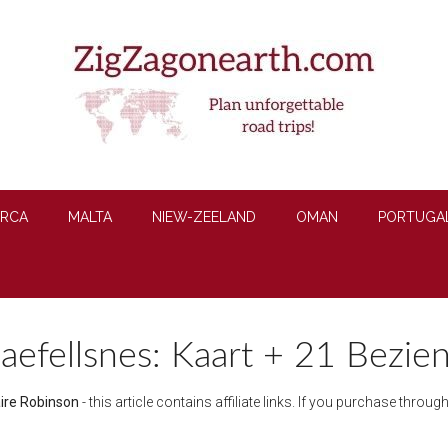
RCA
MALTA
NIEW-ZEELAND
OMAN
PORTUGA
naefellsnes: Kaart + 21 Bezi
aire Robinson
- this article contains affiliate links. If you purchase throu