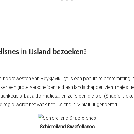
lsnes in IJsland bezoeken?
en noordwesten van Reykjavik ligt, is een populaire bestemming in
ker een grote verscheidenheid aan landschappen zien: majestueu
aankegels, basaltformaties… en zelfs een gletsjer (Snaefellsjökull
 regio wordt het vaak het IJsland in Miniatuur genoemd.
Schiereiland Snaefellsnes