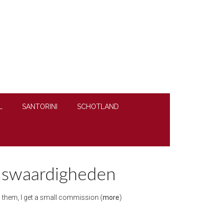
L
SANTORINI
SCHOTLAND
enswaardigheden
gh them, I get a small commission (
more
)