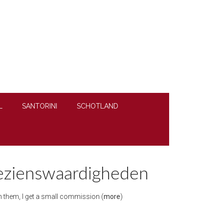
L
SANTORINI
SCHOTLAND
bezienswaardigheden
ugh them, I get a small commission (
more
)