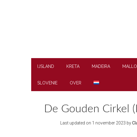
Skip
Skip
Skip
to
to
to
main
secondary
footer
content
menu
IJSLAND
KRETA
MADEIRA
MALLO
SLOVENIE
OVER
De Gouden Cirkel (
Last updated on
1 november 2023
by
Cl