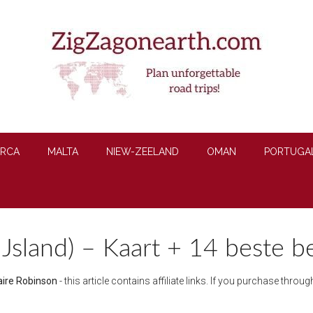
RCA
MALTA
NIEW-ZEELAND
OMAN
PORTUGA
IJsland) – Kaart + 14 beste 
aire Robinson
- this article contains affiliate links. If you purchase thro