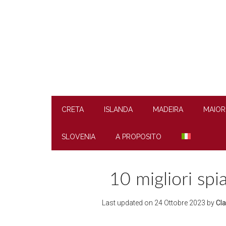
Skip
Skip
Skip
to
to
to
main
secondary
footer
content
menu
CRETA
ISLANDA
MADEIRA
MAIOR
SLOVENIA
A PROPOSITO
10 migliori spi
Last updated on
24 Ottobre 2023
by
Cla