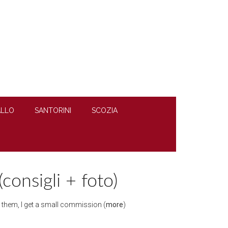
LLO
SANTORINI
SCOZIA
consigli + foto)
gh them, I get a small commission (
more
)