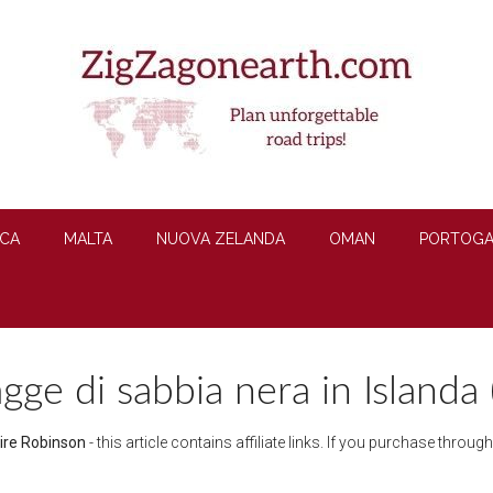
CA
MALTA
NUOVA ZELANDA
OMAN
PORTOGA
agge di sabbia nera in Islanda (
ire Robinson
- this article contains affiliate links. If you purchase throu