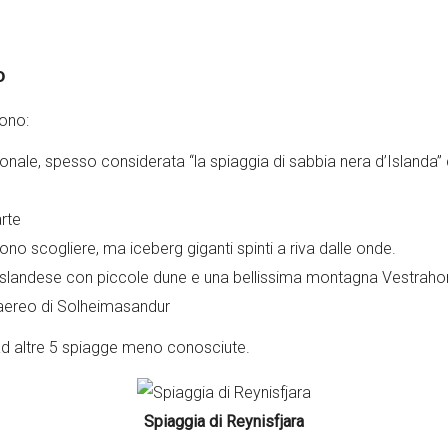
o
sono:
ionale, spesso considerata “la spiaggia di sabbia nera d’Islanda” co
arte
ono scogliere, ma iceberg giganti spinti a riva dalle onde.
islandese con piccole dune e una bellissima montagna Vestraho
l’aereo di Solheimasandur
 ad altre 5 spiagge meno conosciute.
Spiaggia di Reynisfjara