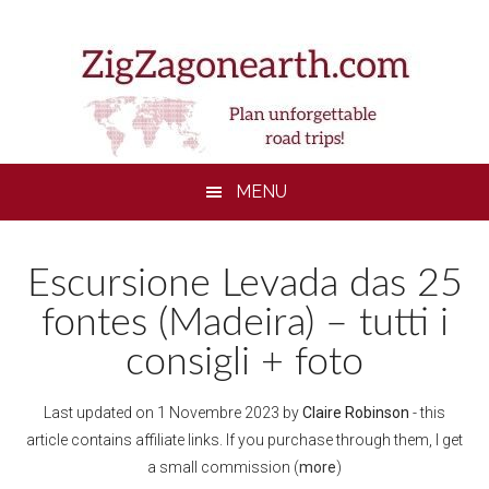
Skip
Skip
Skip
to
to
to
main
secondary
footer
content
menu
MENU
Escursione Levada das 25
fontes (Madeira) – tutti i
consigli + foto
Last updated on
1 Novembre 2023
by
Claire Robinson
- this
article contains affiliate links. If you purchase through them, I get
a small commission (
more
)