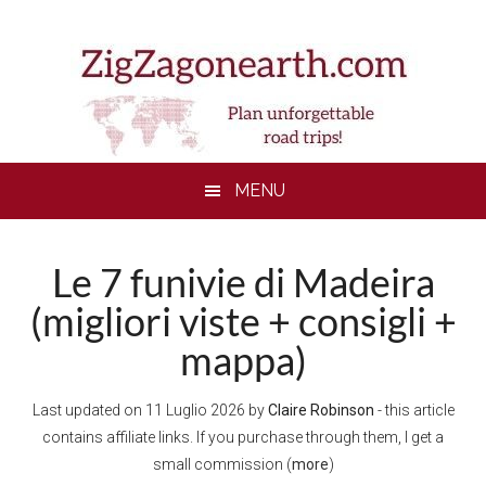
Skip
Skip
Skip
to
to
to
main
secondary
footer
content
menu
MENU
Le 7 funivie di Madeira
(migliori viste + consigli +
mappa)
Last updated on
11 Luglio 2026
by
Claire Robinson
- this article
contains affiliate links. If you purchase through them, I get a
small commission (
more
)