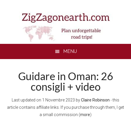
Skip
Skip
Skip
to
to
to
main
secondary
footer
content
menu
MENU
Guidare in Oman: 26
consigli + video
Last updated on
1 Novembre 2023
by
Claire Robinson
- this
article contains affiliate links. If you purchase through them, I get
a small commission (
more
)