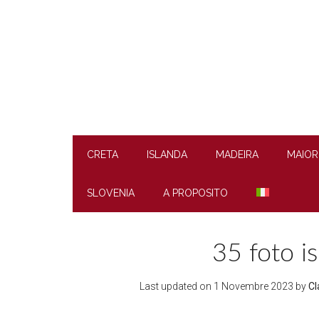
Skip
Skip
Skip
to
to
to
main
secondary
footer
content
menu
CRETA
ISLANDA
MADEIRA
MAIOR
SLOVENIA
A PROPOSITO
35 foto is
Last updated on
1 Novembre 2023
by
Cl