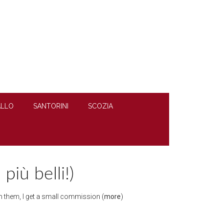
LLO
SANTORINI
SCOZIA
più belli!)
ugh them, I get a small commission (
more
)