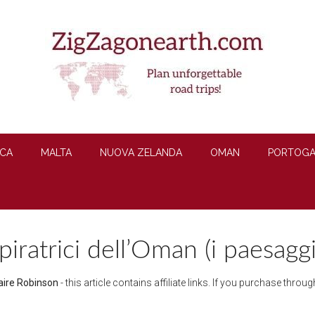
CA
MALTA
NUOVA ZELANDA
OMAN
PORTOGA
piratrici dell’Oman (i paesaggi 
aire Robinson
- this article contains affiliate links. If you purchase thro