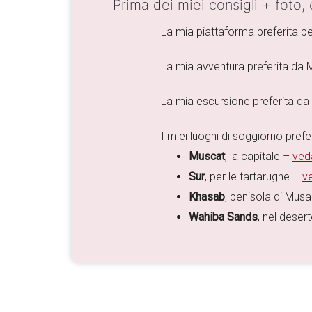
Prima dei miei consigli + foto,
La mia piattaforma preferita p
La mia avventura preferita da
La mia escursione preferita d
I miei luoghi di soggiorno preferi
Muscat
, la capitale –
veda
Sur
, per le tartarughe –
ve
Khasab
, penisola di Mu
Wahiba Sands
, nel deser