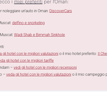
 ecco i
miei preferiti
per l’Oman:
er noleggiare un’auto in Oman:
DiscoverCars
 Muscat:
delfino e snorkeling
a Muscat:
Wadi Shab e Bimmah Sinkhole
ti:
 gli hotel con le migliori valutazioni
o il mio hotel preferito:
Il Che
da gli hotel con le migliori tariffe
sandam –
vedi gli hotel con le migliori recensioni
to –
veda gli hotel con le migliori valutazioni
o il mio campeggio p