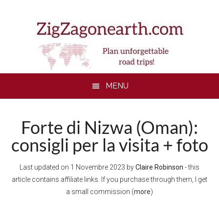
Skip
Skip
Skip
to
to
to
main
secondary
footer
content
menu
MENU
Forte di Nizwa (Oman):
consigli per la visita + foto
Last updated on
1 Novembre 2023
by
Claire Robinson
- this
article contains affiliate links. If you purchase through them, I get
a small commission (
more
)