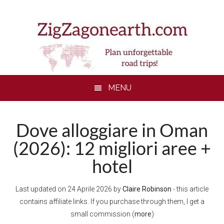
Skip
Skip
Skip
to
to
to
main
secondary
footer
content
menu
MENU
Dove alloggiare in Oman
(2026): 12 migliori aree +
hotel
Last updated on
24 Aprile 2026
by
Claire Robinson
- this article
contains affiliate links. If you purchase through them, I get a
small commission (
more
)