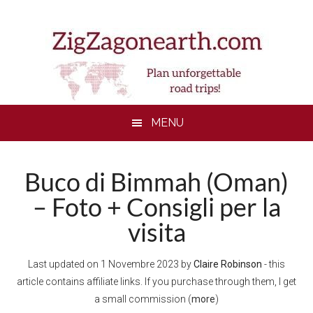
Skip
Skip
Skip
to
to
to
main
secondary
footer
content
menu
MENU
Buco di Bimmah (Oman)
– Foto + Consigli per la
visita
Last updated on
1 Novembre 2023
by
Claire Robinson
- this
article contains affiliate links. If you purchase through them, I get
a small commission (
more
)