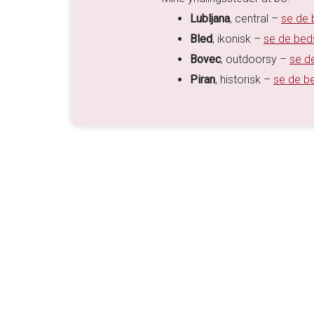
Lubljana
, central –
se de 
Bled
, ikonisk –
se de bed
Bovec
, outdoorsy –
se d
Piran
, historisk –
se de b