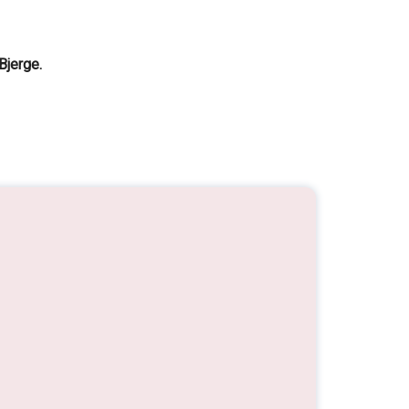
Bjerge.