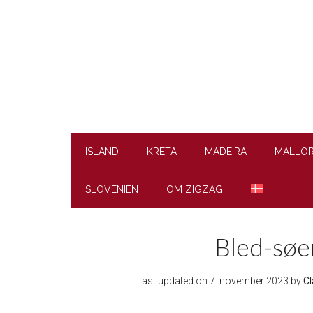
Skip
Skip
Skip
to
to
to
main
secondary
footer
content
menu
ISLAND
KRETA
MADEIRA
MALLO
SLOVENIEN
OM ZIGZAG
Bled-søen
Last updated on
7. november 2023
by
Cl