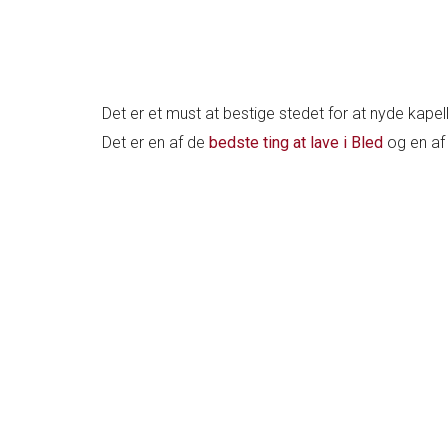
Det er et must at bestige stedet for at nyde kape
Det er en af de
bedste ting at lave i Bled
og en af