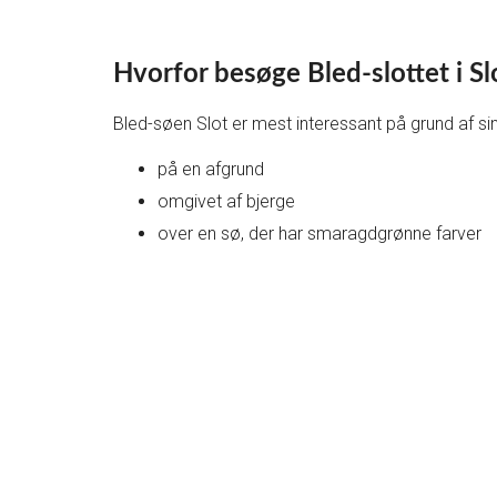
Hvorfor besøge Bled-slottet i S
Bled-søen Slot er mest interessant på grund af si
på en afgrund
omgivet af bjerge
over en sø, der har smaragdgrønne farver