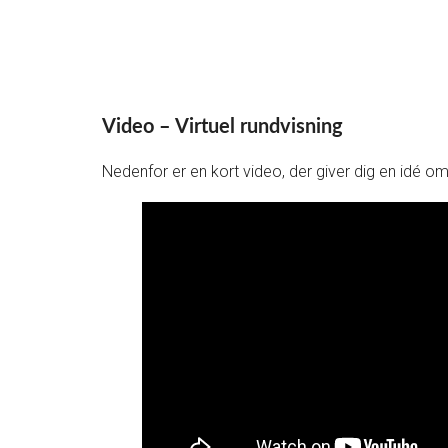
Video – Virtuel rundvisning
Nedenfor er en kort video, der giver dig en idé om