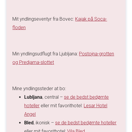
Mit yndlingseventyr fra Bovec:
Kajak på Soca-
floden
Min yndlingsudflugt fra Ljubljana:
Postojna-grotten
og Predjama-slottet
Mine yndlingssteder at bo:
Lubljana
, central –
se de bedst bedømte
hoteller
eller mit favorithotel:
Lesar Hotel
Angel
Bled
, ikonisk –
se de bedst bedømte hoteller
eller mit favorithotel:
Vila Bled