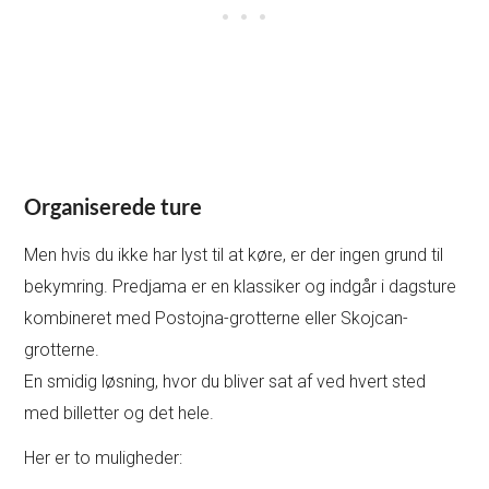
Organiserede ture
Men hvis du ikke har lyst til at køre, er der ingen grund til
bekymring. Predjama er en klassiker og indgår i dagsture
kombineret med Postojna-grotterne eller Skojcan-
grotterne.
En smidig løsning, hvor du bliver sat af ved hvert sted
med billetter og det hele.
Her er to muligheder: