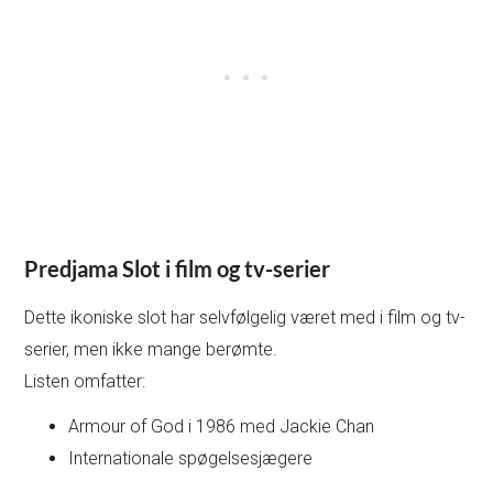
Predjama Slot i film og tv-serier
Dette ikoniske slot har selvfølgelig været med i film og tv-
serier, men ikke mange berømte.
Listen omfatter:
Armour of God i 1986 med Jackie Chan
Internationale spøgelsesjægere