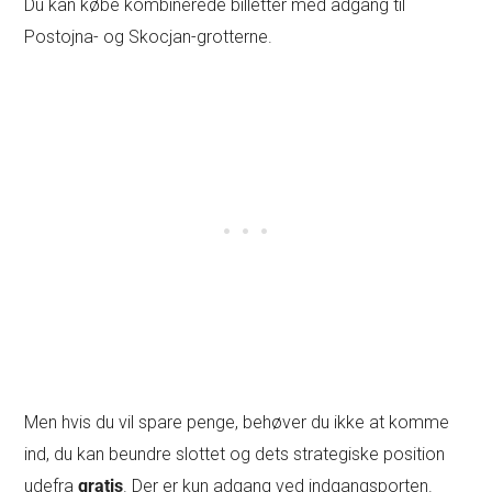
Du kan købe kombinerede billetter med adgang til
Postojna- og Skocjan-grotterne.
Men hvis du vil spare penge, behøver du ikke at komme
ind, du kan beundre slottet og dets strategiske position
udefra
gratis
. Der er kun adgang ved indgangsporten.