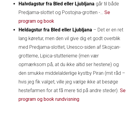
Halvdagstur fra Bled eller Ljubljana
går til både
Predjama-slottet og Postojna-grotten -…
Se
program og book
Heldagstur fra Bled eller Ljubljana
– Det er en ret
lang køretur, men den vil give dig et godt overblik
med Predjama-slottet, Unesco-siden af Skojcan-
grotterne, Lipica-stutterierne (men vær
opmærksom på, at du ikke altid ser hestene) og
den smukke middelalderlige kystby Piran (mit råd –
hvis jeg fik valget, ville jeg vælge ikke at besøge
hestefarmen for at få mere tid på andre steder).
Se
program og book rundvisning