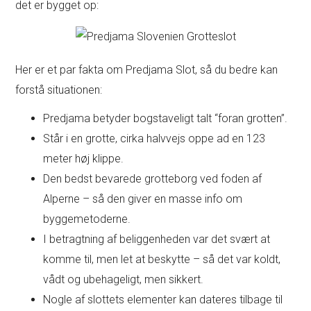
det er bygget op:
Her er et par fakta om Predjama Slot, så du bedre kan
forstå situationen:
Predjama betyder bogstaveligt talt “foran grotten”.
Står i en grotte, cirka halvvejs oppe ad en 123
meter høj klippe.
Den bedst bevarede grotteborg ved foden af
Alperne – så den giver en masse info om
byggemetoderne.
I betragtning af beliggenheden var det svært at
komme til, men let at beskytte – så det var koldt,
vådt og ubehageligt, men sikkert.
Nogle af slottets elementer kan dateres tilbage til