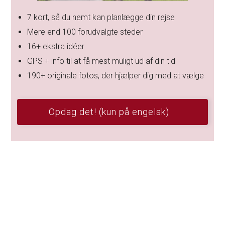
7 kort, så du nemt kan planlægge din rejse
Mere end 100 forudvalgte steder
16+ ekstra idéer
GPS + info til at få mest muligt ud af din tid
190+ originale fotos, der hjælper dig med at vælge
Opdag det! (kun på engelsk)