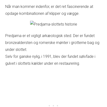
Når man kommer indenfor, er det ret fascinerende at
opdage kombinationen af klipper og vægge.
Predjama er et vigtigt arkæologisk sted. Der er fundet
bronzealdersten og romerske mønter i grotterne bag og
under slottet.
Selv for ganske nylig, i 1991, blev der fundet sølvfade i
gulvet i slottets kælder under en restaurering.