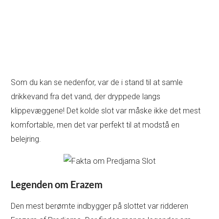
Som du kan se nedenfor, var de i stand til at samle
drikkevand fra det vand, der dryppede langs
klippevæggene! Det kolde slot var måske ikke det mest
komfortable, men det var perfekt til at modstå en
belejring.
Legenden om Erazem
Den mest berømte indbygger på slottet var ridderen