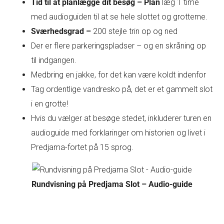
Tid til at planlægge dit besøg – Plan
læg 1 time
med audioguiden til at se hele slottet og grotterne.
Sværhedsgrad –
200 stejle trin op og ned
Der er flere parkeringspladser – og en skråning op
til indgangen.
Medbring en jakke, for det kan være koldt indenfor
Tag ordentlige vandresko på, det er et gammelt slot
i en grotte!
Hvis du vælger at besøge stedet, inkluderer turen en
audioguide med forklaringer om historien og livet i
Predjama-fortet på 15 sprog.
Rundvisning på Predjama Slot – Audio-guide