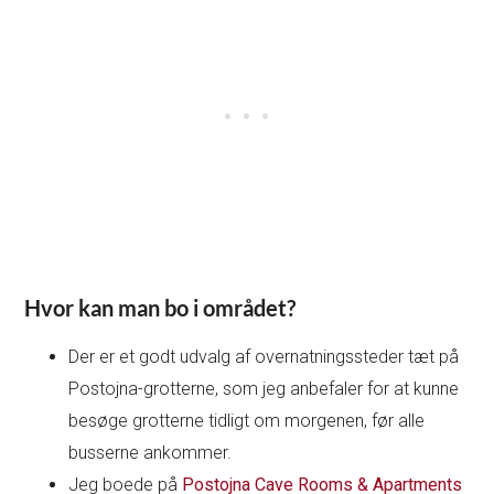
Hvor kan man bo i området?
Der er et godt udvalg af overnatningssteder tæt på
Postojna-grotterne, som jeg anbefaler for at kunne
besøge grotterne tidligt om morgenen, før alle
busserne ankommer.
Jeg boede på
Postojna Cave Rooms & Apartments