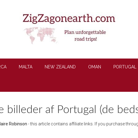
RCA
MALTA
NEW ZEALAND
OMAN
PORTUGAL
 billeder af Portugal (de bed
laire Robinson
- this article contains affiliate links. If you purchase thr