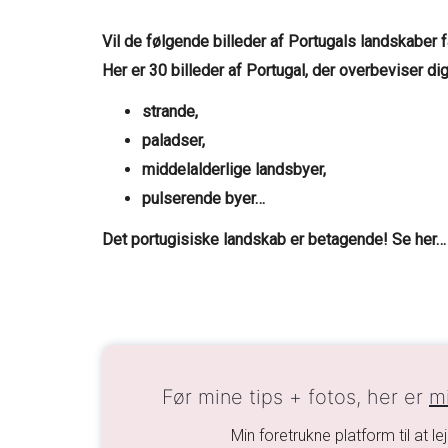
Vil de følgende billeder af Portugals landskaber få
Her er 30 billeder af Portugal, der overbeviser di
strande,
paladser,
middelalderlige landsbyer,
pulserende byer…
Det portugisiske landskab er betagende! Se her…
Før mine tips + fotos, her er
mi
Min foretrukne platform til at lej