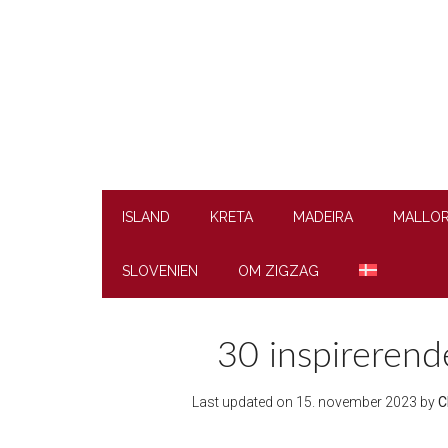
Skip
Skip
Skip
to
to
to
main
secondary
footer
content
menu
ISLAND
KRETA
MADEIRA
MALLO
SLOVENIEN
OM ZIGZAG
30 inspirerende
Last updated on
15. november 2023
by
C