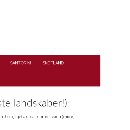
SANTORINI
SKOTLAND
ste landskaber!)
ough them, I get a small commission (
more
)