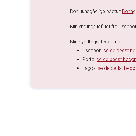
Den uundgåelige bådtur:
Benagi
Min yndlingsudflugt fra Lissabo
Mine yndlingssteder at bo:
Lissabon:
se de bedst be
Porto:
se de bedst bedøm
Lagos:
se de bedst bedø