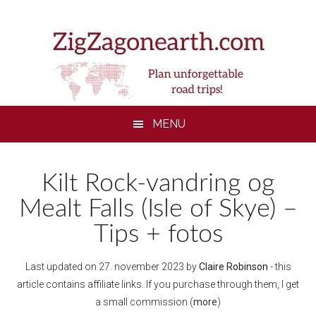
Skip
Skip
Skip
to
to
to
main
secondary
footer
content
menu
MENU
Kilt Rock-vandring og
Mealt Falls (Isle of Skye) –
Tips + fotos
Last updated on
27. november 2023
by
Claire Robinson
- this
article contains affiliate links. If you purchase through them, I get
a small commission (
more
)