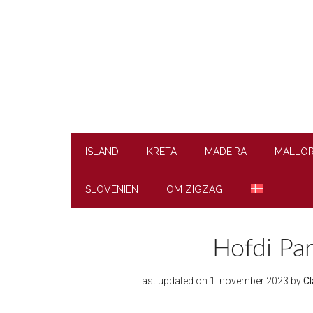
Skip
Skip
Skip
to
to
to
main
secondary
footer
content
menu
ISLAND
KRETA
MADEIRA
MALLO
SLOVENIEN
OM ZIGZAG
Hofdi Par
Last updated on
1. november 2023
by
Cl