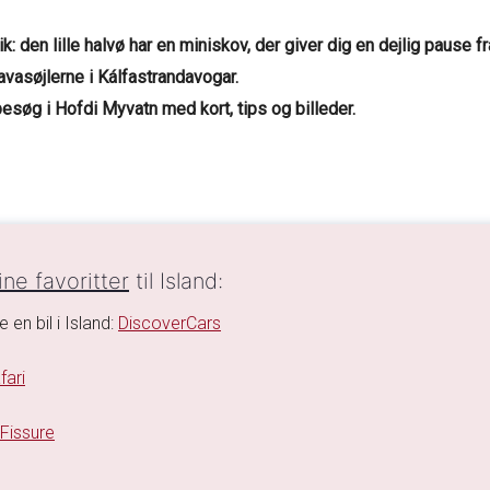
k: den lille halvø har
en miniskov,
der giver dig en dejlig pause 
avasøjlerne i Kálfastrandavogar.
besøg i Hofdi Myvatn med kort, tips og billeder.
ne favoritter
til Island:
e en bil i Island:
DiscoverCars
fari
 Fissure