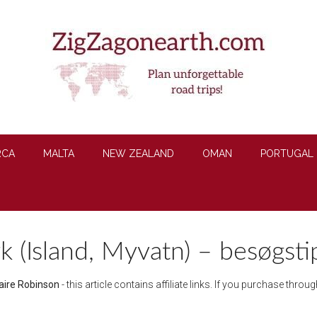
RCA
MALTA
NEW ZEALAND
OMAN
PORTUGAL
k (Island, Myvatn) – besøgsti
aire Robinson
- this article contains affiliate links. If you purchase thro