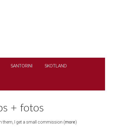
SANTORINI
SKOTLAND
ps + fotos
ugh them, I get a small commission (
more
)