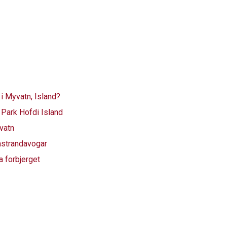
i Myvatn, Island?
 Park Hofdi Island
vatn
fastrandavogar
a forbjerget