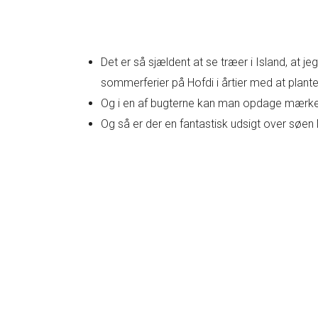
Det er så sjældent at se træer i Island, at je
sommerferier på Hofdi i årtier med at plan
Og i en af bugterne kan man opdage mærkelige
Og så er der en fantastisk udsigt over søen