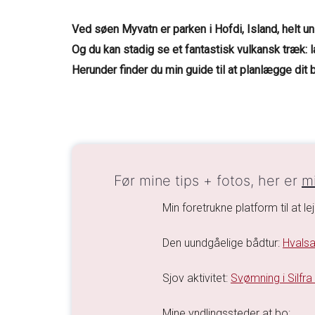
Ved søen Myvatn er parken i Hofdi, Island, helt uni
Og du kan stadig se et fantastisk vulkansk træk: l
Herunder finder du min guide til at planlægge dit 
Før mine tips + fotos, her er
mi
Min foretrukne platform til at lej
Den uundgåelige bådtur:
Hvalsa
Sjov aktivitet:
Svømning i Silfra
Mine yndlingssteder at bo: