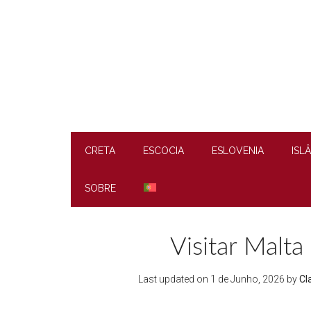
Skip
Skip
Skip
to
to
to
main
secondary
footer
content
menu
CRETA
ESCOCIA
ESLOVENIA
ISL
SOBRE
Visitar Malta
Last updated on
1 de Junho, 2026
by
Cl