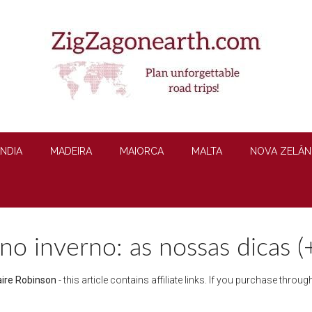
ÂNDIA
MADEIRA
MAIORCA
MALTA
NOVA ZELÂN
 no inverno: as nossas dicas (
aire Robinson
- this article contains affiliate links. If you purchase thro