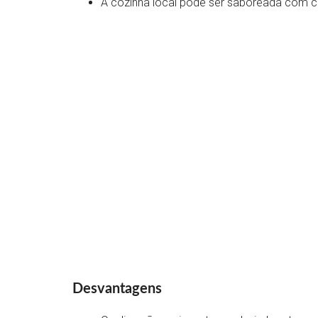
A cozinha local pode ser saboreada com co
Desvantagens