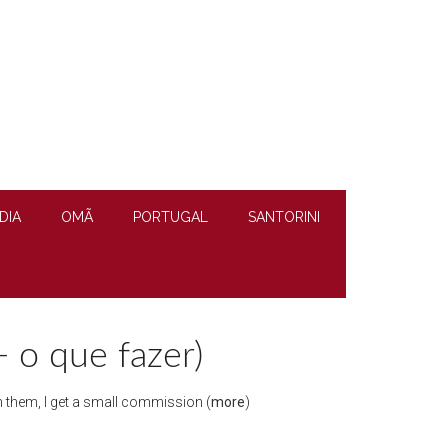
DIA
OMÃ
PORTUGAL
SANTORINI
+ o que fazer)
ugh them, I get a small commission (
more
)