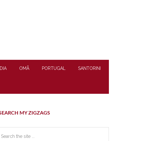
DIA
OMÃ
PORTUGAL
SANTORINI
rimary
SEARCH MY ZIGZAGS
idebar
earch
e