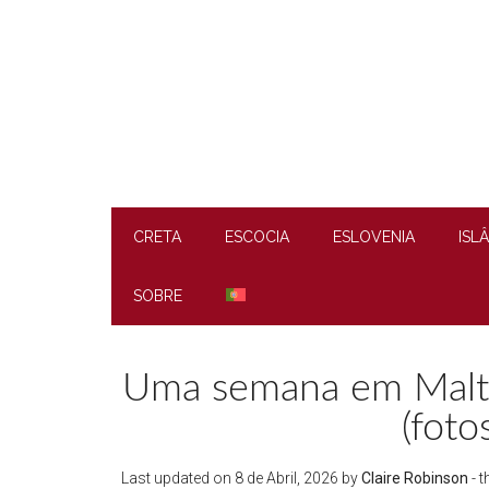
Skip
Skip
Skip
Skip
to
to
to
to
main
secondary
primary
footer
content
menu
sidebar
CRETA
ESCOCIA
ESLOVENIA
ISL
SOBRE
Uma semana em Malta:
(foto
Last updated on
8 de Abril, 2026
by
Claire Robinson
- t