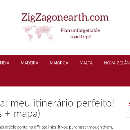
ÂNDIA
MADEIRA
MAIORCA
MALTA
NOVA ZELÂN
 meu itinerário perfeito!
P
S
s + mapa)
S
his article contains affiliate links. If you purchase through them, I
th