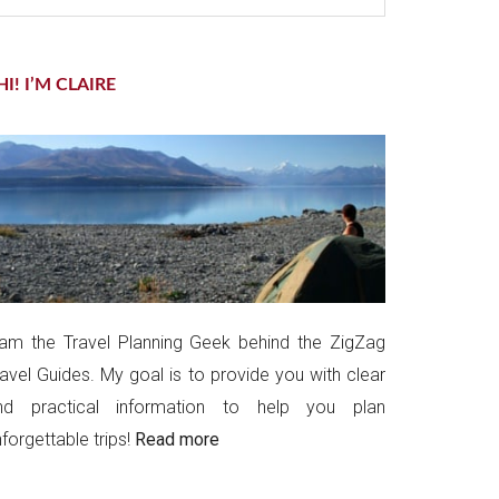
te
HI! I’M CLAIRE
 am the Travel Planning Geek behind the ZigZag
ravel Guides. My goal is to provide you with clear
nd practical information to help you plan
forgettable trips!
Read more