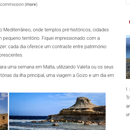
l commission (
more
)
si
...
Mediterrâneo, onde templos pré-históricos, cidades
m pequeno território. Fiquei impressionado com a
zer: cada dia oferece um contraste entre património
lorescentes.
 para uma semana em Malta, utilizando Valeta ou os seus
tórias da ilha principal, uma viagem a Gozo e um dia em
I
T
a
un