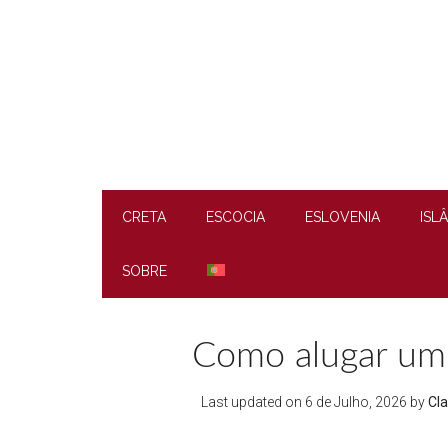
Skip
Skip
Skip
to
to
to
main
secondary
footer
content
menu
CRETA
ESCOCIA
ESLOVENIA
ISL
SOBRE
Como alugar um 
Last updated on
6 de Julho, 2026
by
Cla