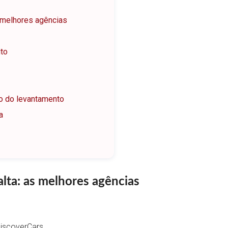
 melhores agências
ito
to do levantamento
a
lta: as melhores agências
DiscoverCars.