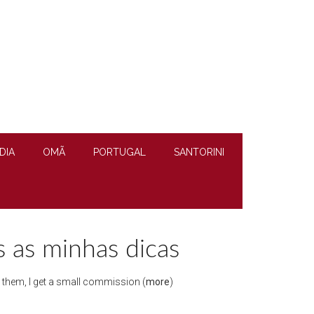
DIA
OMÃ
PORTUGAL
SANTORINI
 as minhas dicas
gh them, I get a small commission (
more
)