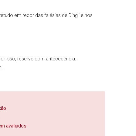
tudo em redor das falésias de Dingli e nos
or isso, reserve com antecedência.
i.
ção
s
em avaliados