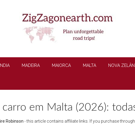
ÂNDIA
MADEIRA
MAIORCA
MALTA
NOVA ZELÂN
carro em Malta (2026): todas
ire Robinson
- this article contains affiliate links. If you purchase throu