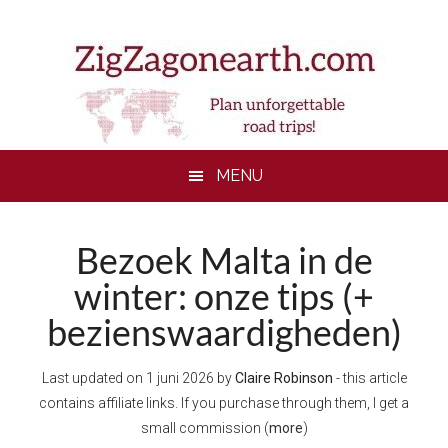
Skip
Skip
Skip
to
to
to
main
secondary
footer
content
menu
MENU
Bezoek Malta in de
winter: onze tips (+
bezienswaardigheden)
Last updated on
1 juni 2026
by
Claire Robinson
- this article
contains affiliate links. If you purchase through them, I get a
small commission (
more
)