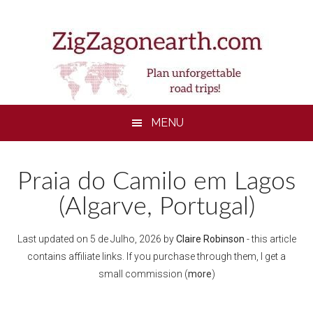
Skip
Skip
Skip
to
to
to
main
secondary
footer
content
menu
MENU
Praia do Camilo em Lagos
(Algarve, Portugal)
Last updated on
5 de Julho, 2026
by
Claire Robinson
- this article
contains affiliate links. If you purchase through them, I get a
small commission (
more
)