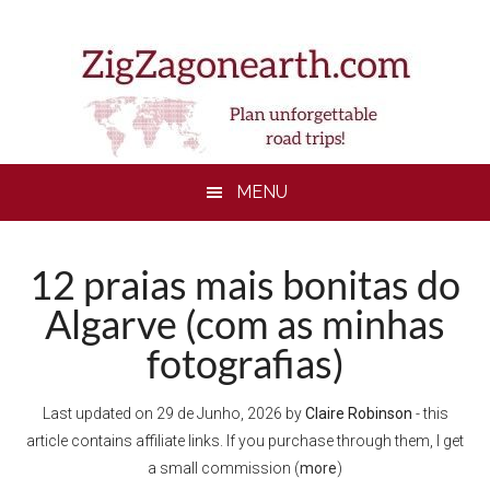
Skip
Skip
Skip
Skip
to
to
to
to
main
secondary
primary
footer
content
menu
sidebar
MENU
12 praias mais bonitas do
Algarve (com as minhas
fotografias)
Last updated on
29 de Junho, 2026
by
Claire Robinson
- this
article contains affiliate links. If you purchase through them, I get
a small commission (
more
)