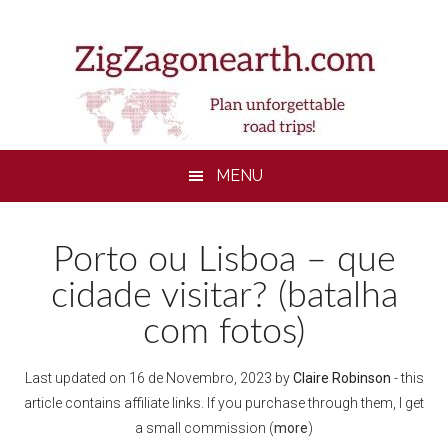
Skip
Skip
Skip
to
to
to
main
secondary
footer
content
menu
MENU
Porto ou Lisboa – que
cidade visitar? (batalha
com fotos)
Last updated on
16 de Novembro, 2023
by
Claire Robinson
- this
article contains affiliate links. If you purchase through them, I get
a small commission (
more
)