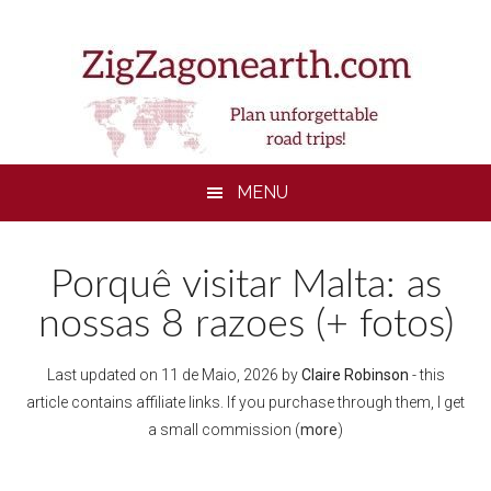
Skip
Skip
Skip
Skip
to
to
to
to
main
secondary
primary
footer
content
menu
sidebar
MENU
Porquê visitar Malta: as
nossas 8 razoes (+ fotos)
Last updated on
11 de Maio, 2026
by
Claire Robinson
- this
article contains affiliate links. If you purchase through them, I get
a small commission (
more
)